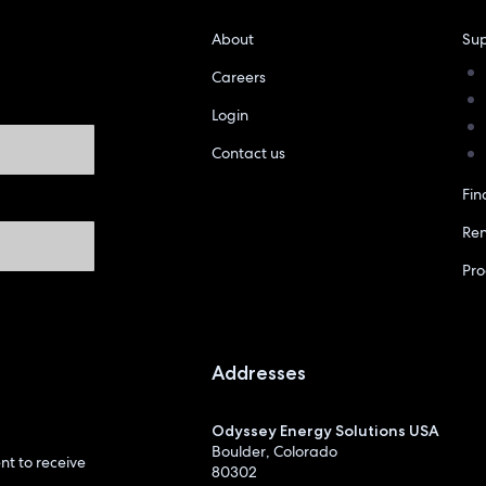
About
Sup
Careers
Login
Contact us
Fin
Re
Pr
Addresses
Odyssey Energy Solutions USA
Boulder, Colorado
t to receive
80302