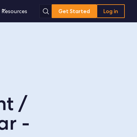
Search
Resources
Get Started
Log in
t /
r -