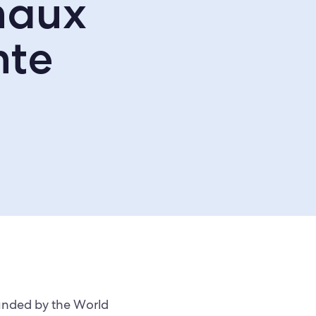
naux
nte
unded by the World