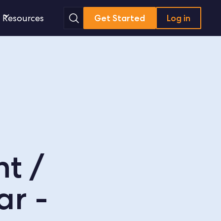
Search
Resources
Get Started
Log in
t /
r -