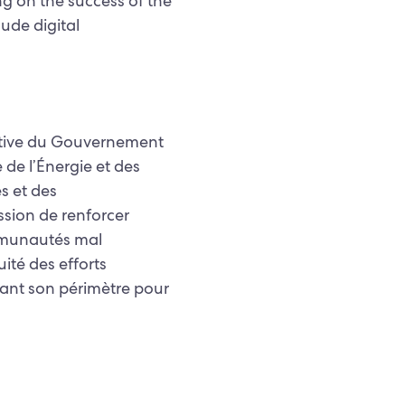
g on the success of the
ude digital
iative du Gouvernement
de l’Énergie et des
s et des
sion de renforcer
ommunautés mal
ité des efforts
ant son périmètre pour