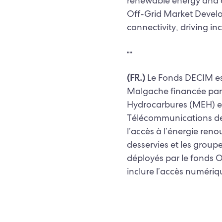
renewable energy and d
Off-Grid Market Develo
connectivity, driving i
┉
(FR.)
Le Fonds DECIM est
Malgache financée par 
Hydrocarbures (MEH) et
Télécommunications de
l’accès à l’énergie re
desservies et les groupe
déployés par le fonds 
inclure l’accès numériq